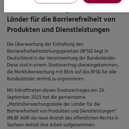
Marktüberwachungsstelle der
Länder für die Barrierefreiheit von
Produkten und Dienstleistungen
Die Überwachung der Einhaltung des
Barrierefreiheitsstärkungsgesetzes (BFSG) liegt in
Deutschland in der Verantwortung der Bundesländer.
Diese sind in einem Staatsvertrag übereingekommen,
die Marktüberwachung mit Blick auf das BFSG für alle
Bundesländer zentral zu organisieren.
Mit Inkrafttreten dieses Staatsvertrages am 26.
September 2025 hat die gemeinsame
„Marktüberwachungsstelle der Länder für die
Barrierefreiheit von Produkten und Dienstleistungen“
(MLBF AöR) als neue Anstalt des öffentlichen Rechts in
Sachsen-Anhalt ihre Arbeit aufgenommen.