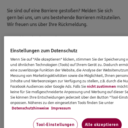
Sie sind auf eine Barriere gestoßen? Melden Sie sich
gern bei uns, um uns bestehende Barrieren mitzuteilen.
Wir freuen uns über Ihre Rückmeldung.
So melden Sie eine Barriere:
Bitte teilen Sie mit,
auf welcher Webseite
Sie auf
Einstellungen zum Datenschutz
eine Barriere gestoßen sind. Kopieren Sie hierzu
Wenn Sie auf "Alle akzeptieren" klicken, stimmen Sie der Speicherung 
den Link aus der Adresszeile Ihres Browsers.
und ähnlichen Technologien (Tools) auf Ihrem Gerät zu. Dadurch ermö
Schicken Sie den
Link zusammen mit einem
eine zuverlässige Funktion der Website, die Analyse der Websitenutzun
Messung von Marketingaktivitäten sowie die Möglichkeit, Ihnen persona
Hinweis auf den Text oder Service
, der Ihnen
Inhalte und Werbeanzeigen zur Verfügung zu stellen, z.B. durch die N
Schwierigkeiten bereitet hat, an:
Facebook Audiences oder Google Ads. Falls Sie
nicht zustimmen
möchten
barriere.melden@ergo.de
keine für Sie maßgeschneiderte Anpassung und Werbung auf dieser Se
Sie können Ihre Entscheidungen jederzeit über den Button "Tool-Eins
Bitte senden Sie an diese E-Mail-Adresse nur
anpassen. Näheres zu den eingesetzten Tools finden Sie unter
Anmerkungen zum Thema „Barrierefreiheit“
und
Datenschutzhinweise
Impressum
keine Daten oder Informationen zu Ihrem
persönlichen Versicherungsschutz.
Tool-Einstellungen
Alle akzeptieren