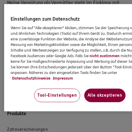
Meine Vergütung als Vermittler steht im Einklang mit
der Einbeziehung von Nachhaltigkeitsrisiken, die mit
den vermittelten Versicherungsanlageprodukten
Einstellungen zum Datenschutz
einhergehen. Dies gilt ebenso für die Vergütung der
Wenn Sie auf "Alle akzeptieren" klicken, stimmen Sie der Speicherung 
Angestellten in meiner Agentur und/oder sonstige für
und ähnlichen Technologien (Tools) auf Ihrem Gerät zu. Dadurch ermö
die Agentur tätige Personen. Die Berücksichtigung von
eine zuverlässige Funktion der Website, die Analyse der Websitenutzun
Messung von Marketingaktivitäten sowie die Möglichkeit, Ihnen persona
Nachhaltigkeitsrisiken hat insbesondere keinen Einfluss
Inhalte und Werbeanzeigen zur Verfügung zu stellen, z.B. durch die N
darauf, ob ich für die Vermittlung eines
Facebook Audiences oder Google Ads. Falls Sie
nicht zustimmen
möchten
Versicherungsanlageproduktes eine Vergütung erhalte
keine für Sie maßgeschneiderte Anpassung und Werbung auf dieser Se
oder darauf, wie hoch diese Vergütung ausfällt.
Sie können Ihre Entscheidungen jederzeit über den Button "Tool-Eins
anpassen. Näheres zu den eingesetzten Tools finden Sie unter
Gleiches gilt für die Vergütung von Mitarbeitern
Datenschutzhinweise
Impressum
und/oder sonstigen für die Agentur tätigen Personen.
Tool-Einstellungen
Alle akzeptieren
Produkte
Zahnversicherungen