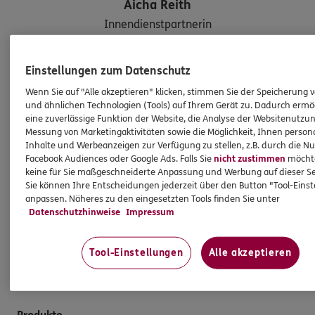
Aicha
Reith
Innendienstpartnerin
Einstellungen zum Datenschutz
Tel:
06612069266
Wenn Sie auf "Alle akzeptieren" klicken, stimmen Sie der Speicherung 
aicha.reith@ergo.de
und ähnlichen Technologien (Tools) auf Ihrem Gerät zu. Dadurch ermö
eine zuverlässige Funktion der Website, die Analyse der Websitenutzun
Messung von Marketingaktivitäten sowie die Möglichkeit, Ihnen persona
Inhalte und Werbeanzeigen zur Verfügung zu stellen, z.B. durch die N
Damit Sie Ihre Zukunft optimistisch gestalten können:
Facebook Audiences oder Google Ads. Falls Sie
nicht zustimmen
möchten
wir beraten Sie gerne rund um Versicherungen und
keine für Sie maßgeschneiderte Anpassung und Werbung auf dieser Se
Vorsorge. Oder treffen Sie uns persönlich
Sie können Ihre Entscheidungen jederzeit über den Button "Tool-Eins
anpassen. Näheres zu den eingesetzten Tools finden Sie unter
in Petersberg, Am See 6.
Datenschutzhinweise
Impressum
So erreichen Sie uns
Tool-Einstellungen
Alle akzeptieren