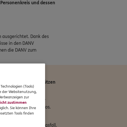
 Personenkreis und dessen
n ausgerichtet. Dank des
nisse in den DANV
chen die DANV zum
e des Falles – Sie schützen
 Technologien (Tools)
se der Websitenutzung,
 Werbeanzeigen zur
n Versorgungswerke der
icht zustimmen
Sicherung dieses Risikos.
glich. Sie können Ihre
setzten Tools finden
sgruppe.
erhältnisse im Leistungsfall.