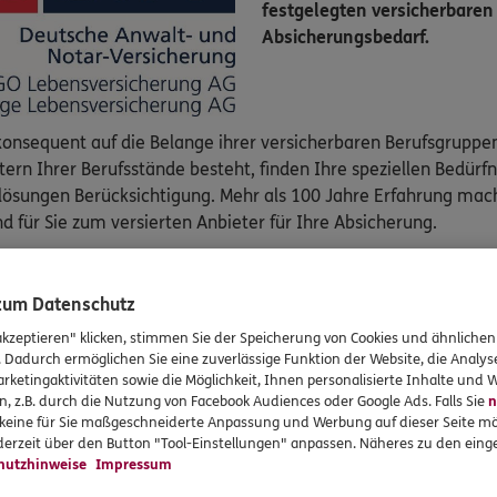
festgelegten versicherbaren
Absicherungsbedarf.
konsequent auf die Belange ihrer versicherbaren Berufsgruppe
tern Ihrer Berufsstände besteht, finden Ihre speziellen Bedürf
lösungen Berücksichtigung. Mehr als 100 Jahre Erfahrung ma
d für Sie zum versierten Anbieter für Ihre Absicherung.
e Berufsunfähigkeits­versicherung der DANV
 zum Datenschutz
erufsunfähigkeit sichern Sie nicht nur Ihr Einkommen im Fall
akzeptieren" klicken, stimmen Sie der Speicherung von Cookies und ähnlichen
nsstandard.
. Dadurch ermöglichen Sie eine zuverlässige Funktion der Website, die Analy
rketingaktivitäten sowie die Möglichkeit, Ihnen personalisierte Inhalte und
nversicherung noch die Absicherung der öffentlich-rechtliche
n, z.B. durch die Nutzung von Facebook Audiences oder Google Ads. Falls Sie
n
, Wirtschaftsprüfer bieten Ihnen ausreichenden Schutz für die 
r keine für Sie maßgeschneiderte Anpassung und Werbung auf dieser Seite mö
erzeit über den Button "Tool-Einstellungen" anpassen. Näheres zu den einge
rsicherung bietet Ihnen viele Vorteile speziell für Ihre Beruf
hutzhinweise
Impressum
 auf jegliche Verweisung und auf die Überprüfung finanzieller V