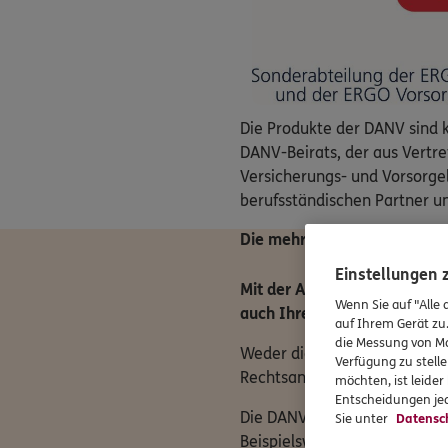
Die Produkte der DANV sind 
DANV-Beirats, der aus Vertre
Versicherungs- und Vorsorge
berufsständischen Partner un
Die mehrfach ausgezeichnet
Einstellungen
Mit der Absicherung gegen B
Wenn Sie auf "Alle 
auch Ihren gewohnten Lebe
auf Ihrem Gerät zu
die Messung von Ma
Weder die gesetzliche Rente
Verfügung zu stelle
Rechtsanwälte, Steuerberater
möchten, ist leide
Entscheidungen jed
Die DANV-Berufsunfähigkeitsve
Sie unter
Datensc
Beispielsweise verzichten wir