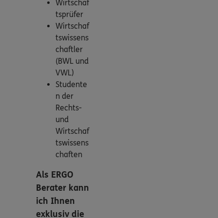
Wirtschaf
tsprüfer
Wirtschaf
tswissens
chaftler
(BWL und
VWL)
Studente
n der
Rechts-
und
Wirtschaf
tswissens
chaften
Als ERGO
Berater kann
ich Ihnen
exklusiv die