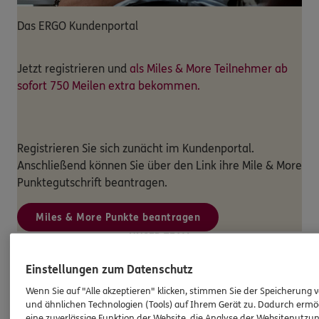
Das ERGO Kundenportal
Jetzt registrieren und
als Miles & More Teilnehmer ab
sofort 750 Meilen extra bekommen.
Registrieren Sie sich zunächt im Kundenportal.
Anschließend können Sie über den Link ihre Mile & More
Punktegutschrift beantragen.
Miles & More Punkte beantragen
UNSER TEAM
Unser Team am Standort
ERGO
Einstellungen zum Datenschutz
Versicherung Alexander Brotzmann
Wenn Sie auf "Alle akzeptieren" klicken, stimmen Sie der Speicherung 
und ähnlichen Technologien (Tools) auf Ihrem Gerät zu. Dadurch ermö
eine zuverlässige Funktion der Website, die Analyse der Websitenutzun