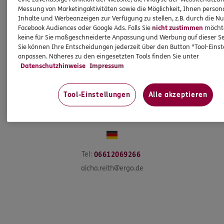
Messung von Marketingaktivitäten sowie die Möglichkeit, Ihnen persona
Inhalte und Werbeanzeigen zur Verfügung zu stellen, z.B. durch die N
Facebook Audiences oder Google Ads. Falls Sie
nicht zustimmen
möchten
keine für Sie maßgeschneiderte Anpassung und Werbung auf dieser Se
Sie können Ihre Entscheidungen jederzeit über den Button "Tool-Eins
anpassen. Näheres zu den eingesetzten Tools finden Sie unter
Datenschutzhinweise
Impressum
Tool-Einstellungen
Alle akzeptieren
Aicha
Reith
Innendienstpartnerin
Tel:
06612069266
aicha.reith@ergo.de