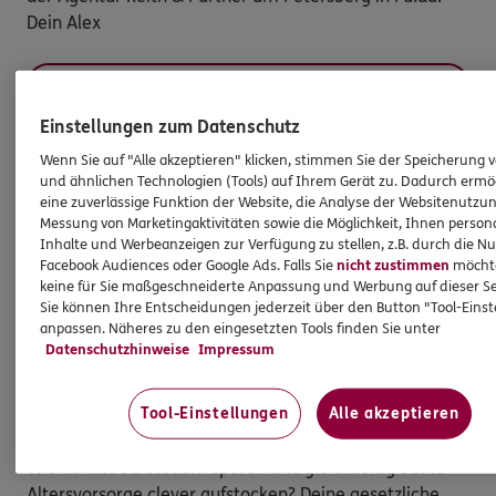
Dein Alex
Kontakt aufnehmen
Einstellungen zum Datenschutz
Wenn Sie auf "Alle akzeptieren" klicken, stimmen Sie der Speicherung 
und ähnlichen Technologien (Tools) auf Ihrem Gerät zu. Dadurch ermö
eine zuverlässige Funktion der Website, die Analyse der Websitenutzun
Messung von Marketingaktivitäten sowie die Möglichkeit, Ihnen persona
Inhalte und Werbeanzeigen zur Verfügung zu stellen, z.B. durch die N
Facebook Audiences oder Google Ads. Falls Sie
nicht zustimmen
möchten
keine für Sie maßgeschneiderte Anpassung und Werbung auf dieser Se
Sie können Ihre Entscheidungen jederzeit über den Button "Tool-Eins
anpassen. Näheres zu den eingesetzten Tools finden Sie unter
Datenschutzhinweise
Impressum
Rente ? Altersvorsorge ? Steuern ?
Tool-Einstellungen
Alle akzeptieren
Wie kannst Du Steuern sparen und gleichzeitig Deine
Altersvorsorge clever aufstocken? Deine gesetzliche