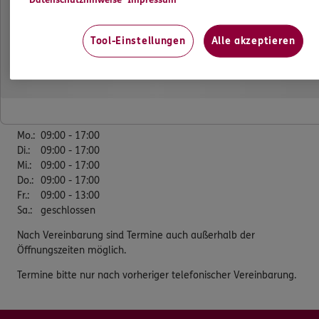
Datenschutzhinweise
Impressum
Am See 6
36100 Petersberg
Tool-Einstellungen
Alle akzeptieren
Tel:
0661 25030388
Fax:
0661/25030385
Öffnungszeiten
Mo.
:
09:00 - 17:00
Di.
:
09:00 - 17:00
Mi.
:
09:00 - 17:00
Do.
:
09:00 - 17:00
Fr.
:
09:00 - 13:00
Sa.
:
geschlossen
Nach Vereinbarung sind Termine auch außerhalb der
Öffnungszeiten möglich.
Termine bitte nur nach vorheriger telefonischer Vereinbarung.