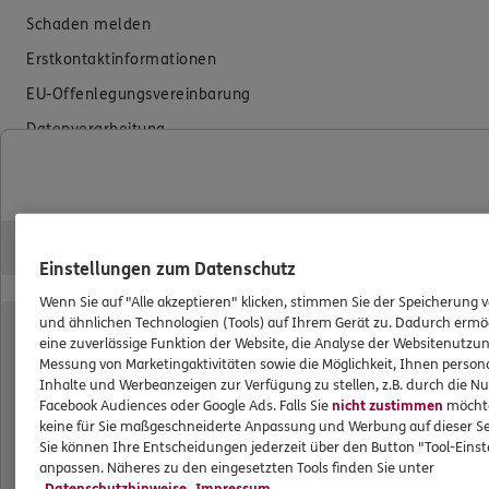
Schaden melden
Erstkontaktinformationen
EU-Offenlegungsvereinbarung
Datenverarbeitung
Das könnte Sie auch interessieren
Unsere Agentur
Einstellungen zum Datenschutz
Standorte
Wenn Sie auf "Alle akzeptieren" klicken, stimmen Sie der Speicherung 
Kooperationspartner
und ähnlichen Technologien (Tools) auf Ihrem Gerät zu. Dadurch ermö
eine zuverlässige Funktion der Website, die Analyse der Websitenutzun
Jobangebote
Messung von Marketingaktivitäten sowie die Möglichkeit, Ihnen persona
Inhalte und Werbeanzeigen zur Verfügung zu stellen, z.B. durch die N
Facebook Audiences oder Google Ads. Falls Sie
nicht zustimmen
möchten
ERGO Versicherung Alexander Brotzmann
keine für Sie maßgeschneiderte Anpassung und Werbung auf dieser Se
Sie können Ihre Entscheidungen jederzeit über den Button "Tool-Eins
anpassen. Näheres zu den eingesetzten Tools finden Sie unter
Generalagentur