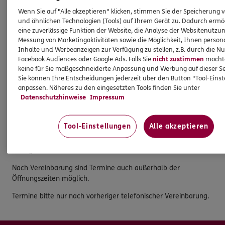
Wenn Sie auf "Alle akzeptieren" klicken, stimmen Sie der Speicherung 
Am See 6
und ähnlichen Technologien (Tools) auf Ihrem Gerät zu. Dadurch ermö
36100 Petersberg
eine zuverlässige Funktion der Website, die Analyse der Websitenutzun
Messung von Marketingaktivitäten sowie die Möglichkeit, Ihnen persona
Tel:
0661 25030388
Inhalte und Werbeanzeigen zur Verfügung zu stellen, z.B. durch die N
Fax:
0661/25030385
Facebook Audiences oder Google Ads. Falls Sie
nicht zustimmen
möchten
keine für Sie maßgeschneiderte Anpassung und Werbung auf dieser Se
Öffnungszeiten
Sie können Ihre Entscheidungen jederzeit über den Button "Tool-Eins
anpassen. Näheres zu den eingesetzten Tools finden Sie unter
Datenschutzhinweise
Impressum
Mo.
:
09:00 - 17:00
Di.
:
09:00 - 17:00
Mi.
:
09:00 - 17:00
Tool-Einstellungen
Alle akzeptieren
Do.
:
09:00 - 17:00
Fr.
:
09:00 - 13:00
Sa.
:
geschlossen
Nach Vereinbarung sind Termine auch außerhalb der
Öffnungszeiten möglich.
Termine bitte nur nach vorheriger telefonischer Vereinbarung.